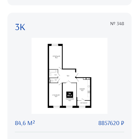
3К
№ 348
84,6 М²
8857620 ₽