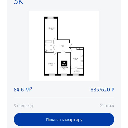
3К
84,6 М²
8857620 ₽
3 подъезд
21 этаж
Показать квартиру