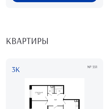
КВАРТИРЫ
3К
№ 551