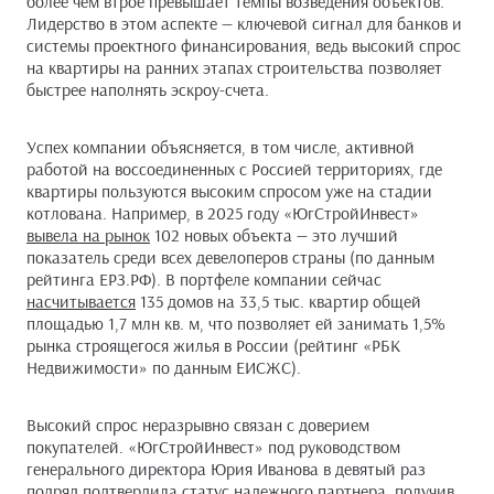
более чем втрое превышает темпы возведения объектов.
Лидерство в этом аспекте — ключевой сигнал для банков и
системы проектного финансирования, ведь высокий спрос
на квартиры на ранних этапах строительства позволяет
быстрее наполнять эскроу-счета.
Успех компании объясняется, в том числе, активной
работой на воссоединенных с Россией территориях, где
квартиры пользуются высоким спросом уже на стадии
котлована. Например, в 2025 году «ЮгСтройИнвест»
вывела на рынок
102 новых объекта — это лучший
показатель среди всех девелоперов страны (по данным
рейтинга ЕРЗ.РФ). В портфеле компании сейчас
насчитывается
135 домов на 33,5 тыс. квартир общей
площадью 1,7 млн кв. м, что позволяет ей занимать 1,5%
рынка строящегося жилья в России (рейтинг «РБК
Недвижимости» по данным ЕИСЖС).
Высокий спрос неразрывно связан с доверием
покупателей. «ЮгСтройИнвест» под руководством
генерального директора Юрия Иванова в девятый раз
подряд подтвердила статус надежного партнера, получив